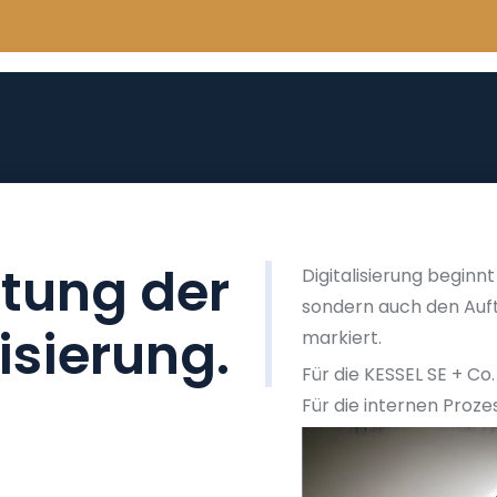
utung der
Digitalisierung beginnt 
sondern auch den Auft
isierung.
markiert.
Für die KESSEL SE + Co.
Für die internen Proze
V
i