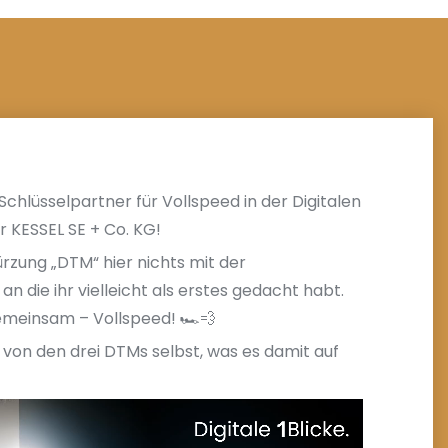
Schlüsselpartner für Vollspeed in der Digitalen
r KESSEL SE + Co. KG!
ürzung „DTM“ hier nichts mit der
an die ihr vielleicht als erstes gedacht habt.
emeinsam – Vollspeed! 🏎️💨
 von den drei DTMs selbst, was es damit auf