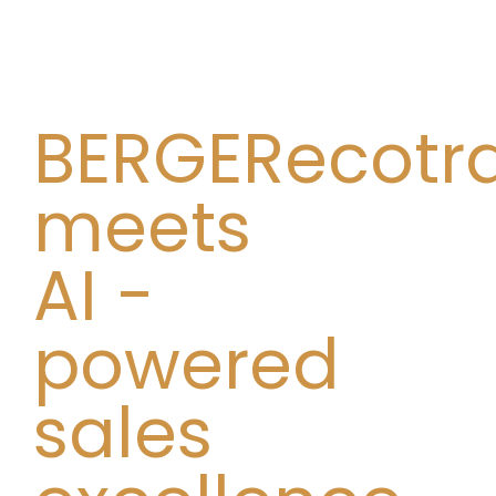
Berger Fahrzeugtechnik
Ges.m.b.H.
BERGERecotra
meets
AI -
powered
sales